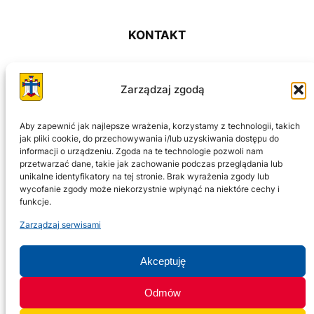
KONTAKT
ul. Franciszkańska 3, piętro II pok. 47
Zarządzaj zgodą
31-004 Kraków
Aby zapewnić jak najlepsze wrażenia, korzystamy z technologii, takich
793 508 500
jak pliki cookie, do przechowywania i/lub uzyskiwania dostępu do
informacji o urządzeniu. Zgoda na te technologie pozwoli nam
przetwarzać dane, takie jak zachowanie podczas przeglądania lub
biuro@ksmak.pl
unikalne identyfikatory na tej stronie. Brak wyrażenia zgody lub
wycofanie zgody może niekorzystnie wpłynąć na niektóre cechy i
funkcje.
Facebook
Instagram
TikTok
Zarządzaj serwisami
Akceptuję
Odmów
©
2025 Katolickie Stowarzyszenie Młodzieży