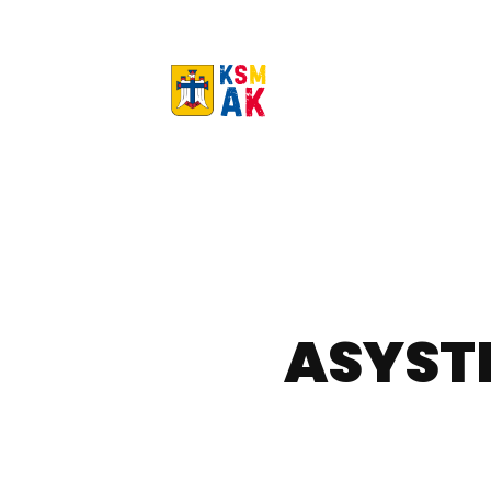
Przejdź
do
treści
ASYST