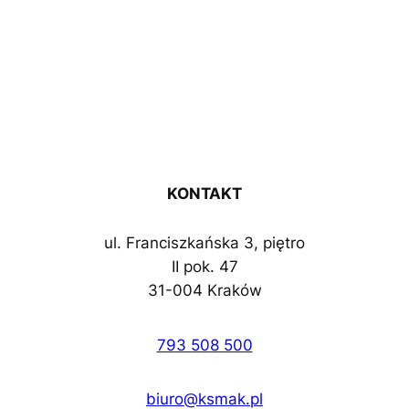
KONTAKT
ul. Franciszkańska 3, piętro
II pok. 47
31-004 Kraków
793 508 500
biuro@ksmak.pl